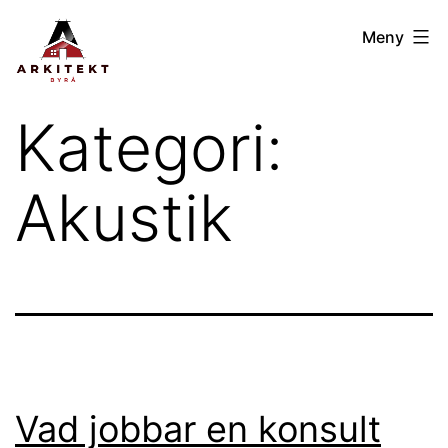
Hoppa
Arkitektbyrån
Meny
till
GBG
innehåll
Kategori:
Akustik
Vad jobbar en konsult