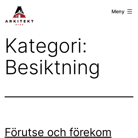
Hoppa
Arkitektbyrån
Meny
till
GBG
innehåll
Kategori:
Besiktning
Förutse och förekom