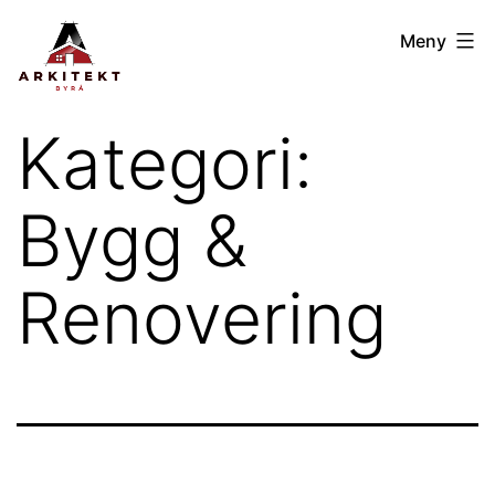
Hoppa
Arkitektbyrån
Meny
till
GBG
innehåll
Kategori:
Bygg &
Renovering