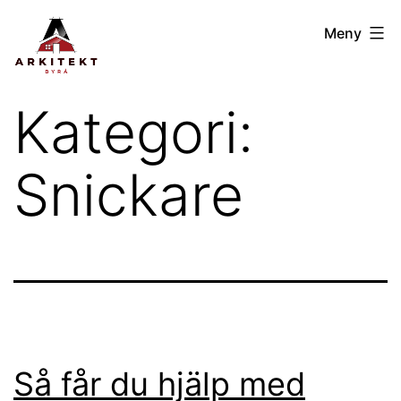
Hoppa
Arkitektbyrån
Meny
till
GBG
innehåll
Kategori:
Snickare
Så får du hjälp med