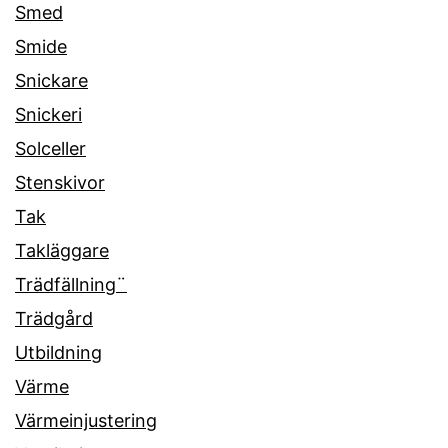
Smed
Smide
Snickare
Snickeri
Solceller
Stenskivor
Tak
Takläggare
Trädfällning¨
Trädgård
Utbildning
Värme
Värmeinjustering