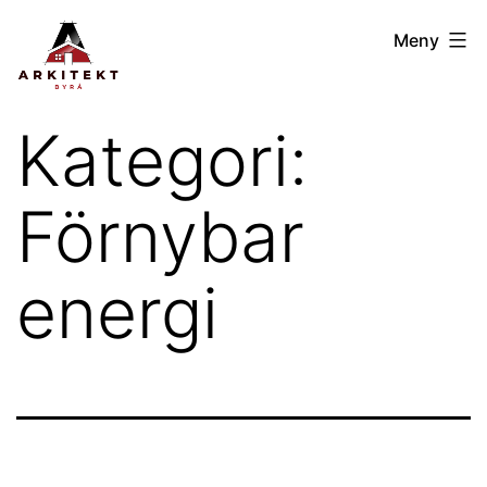
Hoppa
Arkitektbyrån
Meny
till
GBG
innehåll
Kategori:
Förnybar
energi