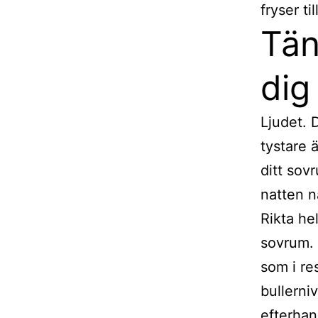
fryser ti
Tän
dig
Ljudet. 
tystare 
ditt sov
natten n
Rikta he
sovrum. 
som i re
bullerni
efterhand