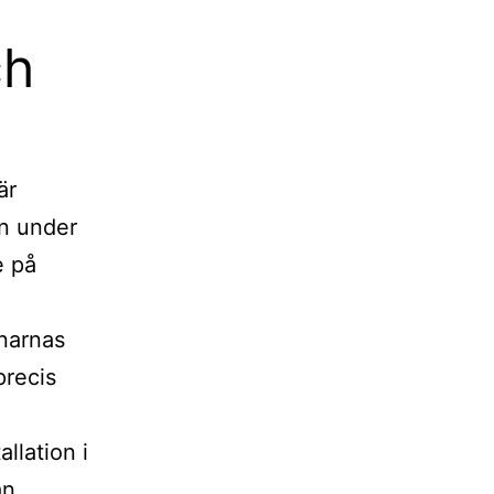
ch
är
en under
e på
nnarnas
precis
llation i
ån