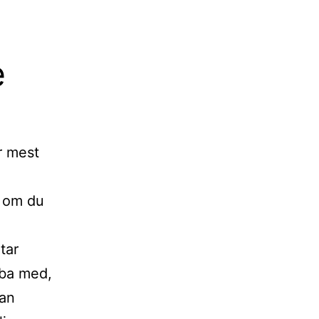
e
r mest
 om du
tar
bba med,
kan