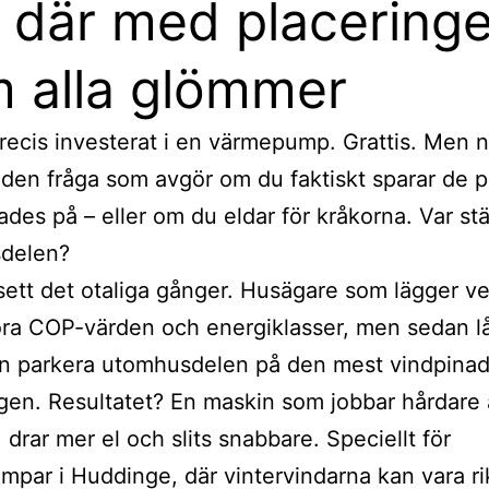
 där med placering
 alla glömmer
recis investerat i en värmepump. Grattis. Men 
en fråga som avgör om du faktiskt sparar de 
des på – eller om du eldar för kråkorna. Var stä
delen?
sett det otaliga gånger. Husägare som lägger v
öra COP-värden och energiklasser, men sedan l
n parkera utomhusdelen på den mest vindpina
en. Resultatet? En maskin som jobbar hårdare
 drar mer el och slits snabbare. Speciellt för
par i Huddinge, där vintervindarna kan vara rik