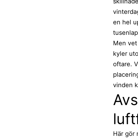
skillnad
vinterda
en hel u
tusenlap
Men vet 
kyler ut
oftare. 
placerin
vinden k
Avs
luf
Här gör 