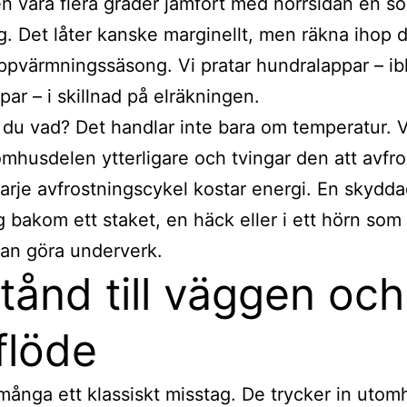
en vara flera grader jämfört med norrsidan en so
g. Det låter kanske marginellt, men räkna ihop 
ppvärmningssäsong. Vi pratar hundralappar – ib
par – i skillnad på elräkningen.
du vad? Det handlar inte bara om temperatur. 
omhusdelen ytterligare och tvingar den att avfro
Varje avfrostningscykel kostar energi. En skydd
g bakom ett staket, en häck eller i ett hörn som
an göra underverk.
tånd till väggen och
tflöde
många ett klassiskt misstag. De trycker in uto