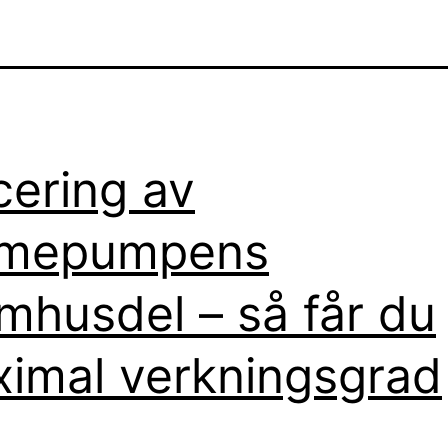
cering av
rmepumpens
mhusdel – så får du
imal verkningsgrad