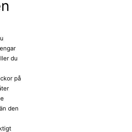
en
nu
pengar
ller du
eckor på
åter
de
 än den
tigt