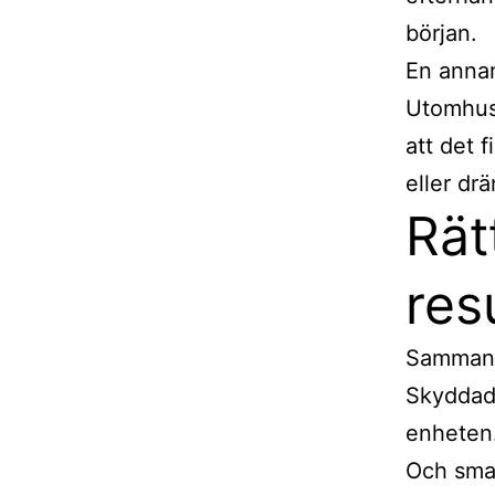
början.
En annan
Utomhusd
att det f
eller dr
Rät
res
Sammanfa
Skyddad 
enheten.
Och smar