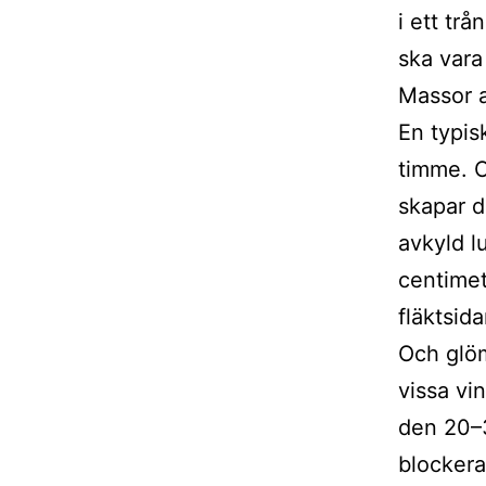
i ett tr
ska vara
Massor a
En typis
timme. O
skapar d
avkyld l
centimet
fläktsid
Och glöm
vissa vi
den 20–3
blockera