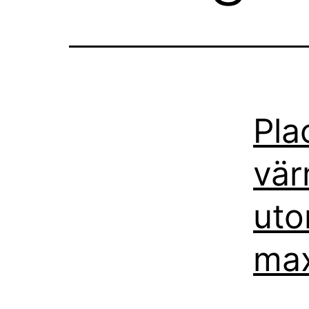
Pla
vä
uto
max