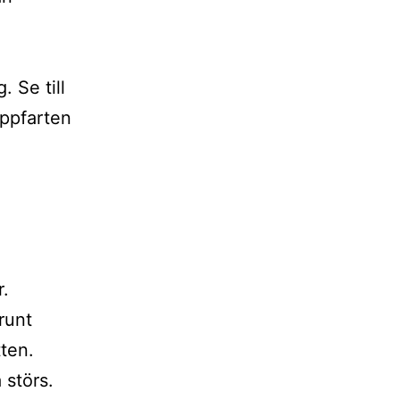
 Se till
uppfarten
r.
runt
ten.
 störs.