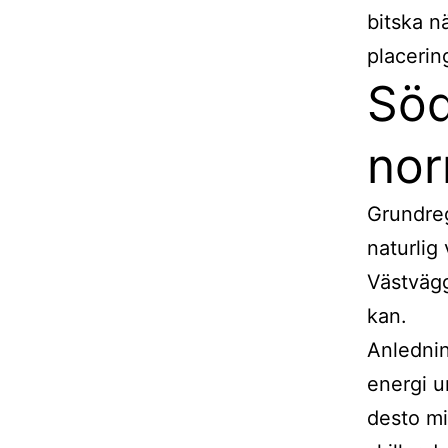
bitska n
placerin
Söd
nor
Grundreg
naturlig
Västväg
kan.
Anlednin
energi u
desto m