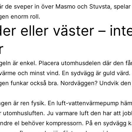
är de sveper in över Masmo och Stuvsta, spelar
gen enorm roll.
er eller väster – int
r
eln är enkel. Placera utomhusdelen där den få
 värme och minst vind. En sydvägg är guld värd.
gen funkar också bra. Nordväggen? Undvik den
gen är ren fysik. En luft-vattenvärmepump häm
r utomhusluften. Ju varmare luft den har att jo
indre el behöver kompressorn. På en sydvägg 