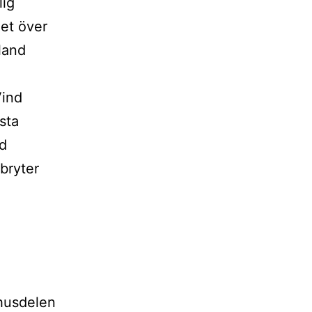
lig
det över
land
Vind
sta
ad
 bryter
mhusdelen