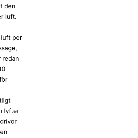
tt den
 luft.
luft per
ssage,
r redan
30
för
ligt
 lyfter
drivor
ten