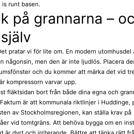
ll is runt basen.
k på grannarna – o
 själv
Det pratar vi för lite om. En modern utomhusdel 
än någonsin, men den är inte ljudlös. Placera d
rumsfönster och du kommer att märka det vid tr
är kompressorn varvar upp.
lst fläktsidan bort från både dina egna och gra
Faktum är att kommunala riktlinjer i Huddinge, 
sten av Stockholmsregionen, kan ställa krav på
våer vid tomtgräns. Att behöva bygga om en insta
 är dyrt och irriterande. Bättre att tänka rätt fr