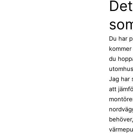
Det
som
Du har p
kommer d
du hoppa
utomhus
Jag har 
att jämf
montöre
nordvägg
behöver,
värmepum