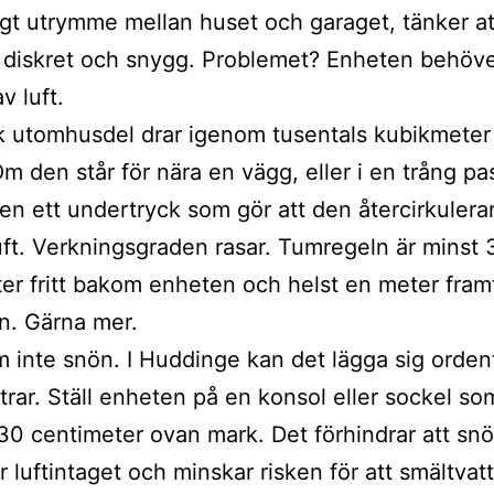
ångt utrymme mellan huset och garaget, tänker a
 diskret och snygg. Problemet? Enheten behöver
v luft.
k utomhusdel drar igenom tusentals kubikmeter 
m den står för nära en vägg, eller i en trång pa
en ett undertryck som gör att den återcirkulera
uft. Verkningsgraden rasar. Tumregeln är minst 
er fritt bakom enheten och helst en meter fram
an. Gärna mer.
 inte snön. I Huddinge kan det lägga sig ordent
ntrar. Ställ enheten på en konsol eller sockel som
0 centimeter ovan mark. Det förhindrar att snö
r luftintaget och minskar risken för att smältvat